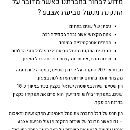
מדוע לבחור בחברתנו כאשר מדובר על
התקנת מנעול טביעת אצבע ?
ניסיון של שנים בתחום
צוות מקצועי אשר נבחר בקפידה רבה
מחירים אטרקטיביים במיוחד
מבצעים התקנת מנעול טביעת אצבע לכל סוגי הדלתות
שירות מהיר, איכותי ומקצועי בפריסה בכל הצפון
חברת ארי707 הוקמה על ידי רון שטיינר, במטרה לתת מענה
מקצועי והגון בתחום שירותי המנעולנות בצפון.
רון שטיינר שירת במשטרת ישראל כקצין בכיר במשך כ-18
שנים, בתפקידי בילוש ומודיעין. הוא סיים את תפקידו כקצין
בדרגת רב פקד.
רון חרט על דגל החברה את סמל האמינות, המקצועיות והאיכות
– גם כאשר מדובר על שירות התקנת מנעול טביעת אצבע
אנחנו יודעים לבצע את השירות על הצד הטוב ביותר בישראל.